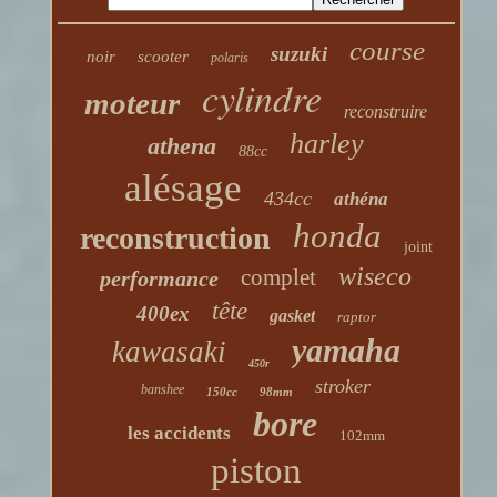
course
suzuki
noir
scooter
polaris
cylindre
moteur
reconstruire
harley
athena
88cc
alésage
434cc
athéna
honda
reconstruction
joint
wiseco
complet
performance
tête
400ex
gasket
raptor
yamaha
kawasaki
450r
stroker
banshee
150cc
98mm
bore
les accidents
102mm
piston