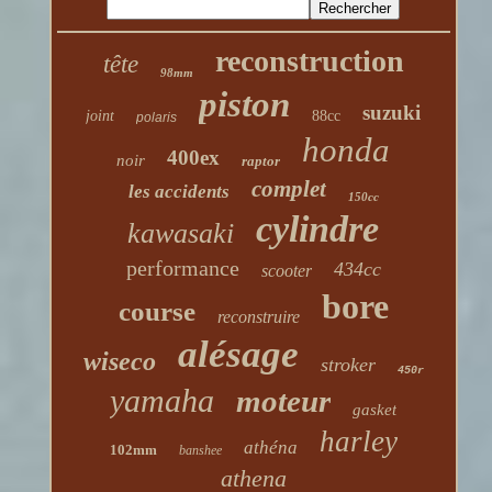
reconstruction
tête
98mm
piston
suzuki
joint
88cc
polaris
honda
400ex
noir
raptor
complet
les accidents
150cc
cylindre
kawasaki
performance
434cc
scooter
bore
course
reconstruire
alésage
wiseco
stroker
450r
yamaha
moteur
gasket
harley
athéna
102mm
banshee
athena