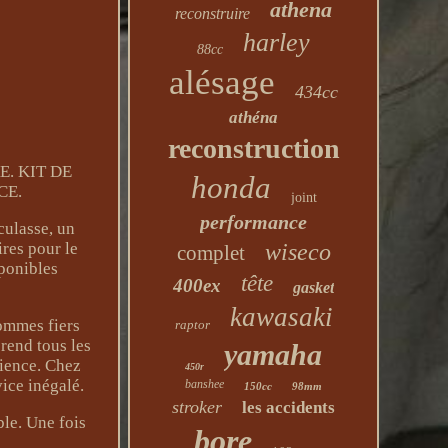
athena
reconstruire
harley
88cc
alésage
434cc
athéna
reconstruction
E. KIT DE
honda
CE.
joint
performance
culasse, un
ires pour le
wiseco
complet
sponibles
tête
400ex
gasket
kawasaki
sommes fiers
raptor
prend tous les
yamaha
rience. Chez
450r
vice inégalé.
banshee
150cc
98mm
stroker
les accidents
ble. Une fois
bore