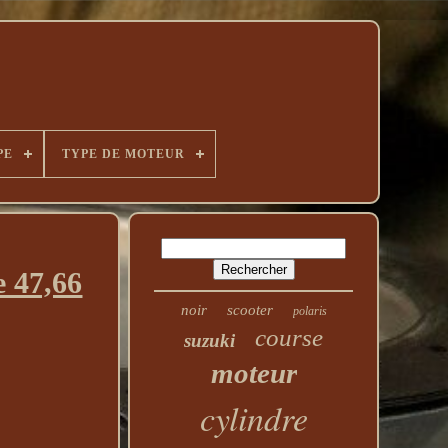
PE
TYPE DE MOTEUR
e 47,66
noir
scooter
polaris
course
suzuki
moteur
cylindre