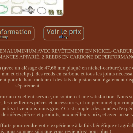
INDRE EN ALUMINIUM AVEC REVÊTEMENT EN NICKEL-CARBUR
ANCES APPARIÉ. 2 REEDS EN CARBONE DE PERFORMAN
 (avec un alésage de 47,66 mm plaqué en nickel-carbure), une 
mm et circlips), des reeds en carbone et tous les joints nécessa
ent pour le haut moteur et des kits de piston sont également di
séparément.
nir un excellent service, un soutien et une satisfaction. Nous 
le, les meilleures pièces et accessoires, et un personnel qui com
 petits et vendons-nous gros ? C'est simple : des années d'expé
 dernières pièces et produits, aux meilleurs prix, et avec un ser
orts pour rendre votre expérience à la fois bénéfique et agréa
é, nous sommes sûrs que vous reviendrez pour plus !