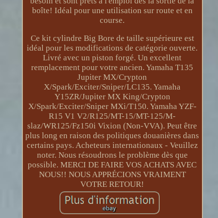
besoin et sont prêts à l'emploi dès la sortie de la
boîte! Idéal pour une utilisation sur route et en
course.
Ce kit cylindre Big Bore de taille supérieure est
idéal pour les modifications de catégorie ouverte.
Livré avec un piston forgé. Un excellent
remplacement pour votre ancien. Yamaha T135
Jupiter MX/Crypton
X/Spark/Exciter/Sniper/LC135. Yamaha
Y15ZR/Jupiter MX King/Crypton
X/Spark/Exciter/Sniper MXi/T150. Yamaha YZF-
R15 V1 V2/R125/MT-15/MT-125/M-
slaz/WR125/Fz150i Vixion (Non-VVA). Peut être
plus long en raison des politiques douanières dans
certains pays. Acheteurs internationaux - Veuillez
noter. Nous résoudrons le problème dès que
possible. MERCI DE FAIRE VOS ACHATS AVEC
NOUS!! NOUS APPRÉCIONS VRAIMENT
VOTRE RETOUR!