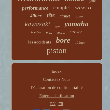
joint
wiseco
complet
performance
tête
400ex
gasket
raptor
yamaha
kawasaki
450r
stroker
banshee
150cc
98mm
bore
les accidents
102mm
piston
Index
Contactez Nous
Déclaration de confidentialité
Entente d'utilisation
EN
FR