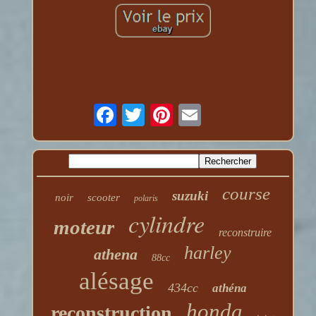
course
suzuki
noir
scooter
polaris
cylindre
moteur
reconstruire
harley
athena
88cc
alésage
434cc
athéna
honda
reconstruction