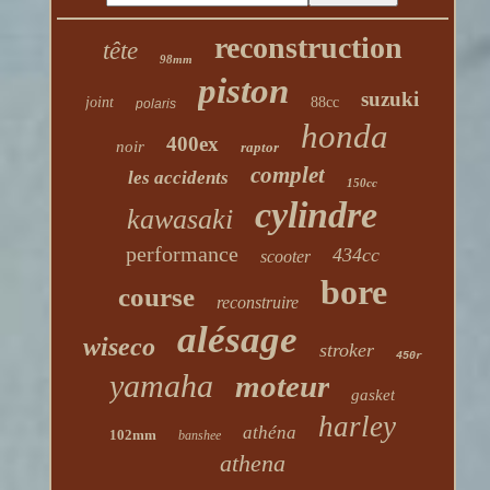
reconstruction
tête
98mm
piston
suzuki
joint
88cc
polaris
honda
400ex
noir
raptor
complet
les accidents
150cc
cylindre
kawasaki
performance
434cc
scooter
bore
course
reconstruire
alésage
wiseco
stroker
450r
yamaha
moteur
gasket
harley
athéna
102mm
banshee
athena