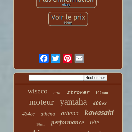
wiseco
stroker
noir
102mm
yamaha
moteur
400ex
kawasaki
athena
434cc
athéna
tête
performance
98mm