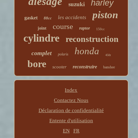
alésage
harley
suzuki
piston
les accidents
gasket
88cc
course
joint
raptor
150cc
cylindre
reconstruction
honda
complet
polaris
450r
bore
reconstruire
scooter
banshee
Index
Contactez Nous
Déclaration de confidentialité
Entente d'utilisation
EN
FR