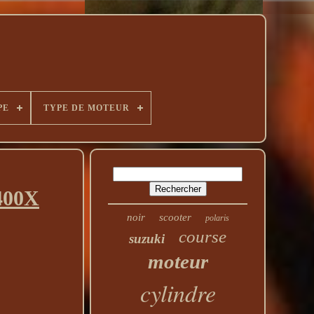
PE
TYPE DE MOTEUR
400X
noir
scooter
polaris
course
suzuki
moteur
cylindre