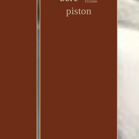
102mm
piston