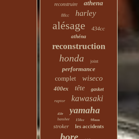
athena
reconstruire
harley
88cc
alésage
434cc
athéna
reconstruction
honda
joint
performance
wiseco
complet
tête
400ex
gasket
kawasaki
raptor
yamaha
450r
banshee
150cc
98mm
stroker
les accidents
bore