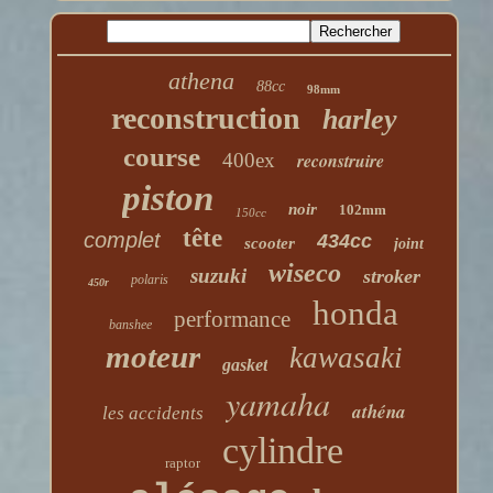
athena
88cc
98mm
reconstruction
harley
course
400ex
reconstruire
piston
noir
102mm
150cc
tête
complet
434cc
scooter
joint
wiseco
suzuki
stroker
polaris
450r
honda
performance
banshee
moteur
kawasaki
gasket
yamaha
athéna
les accidents
cylindre
raptor