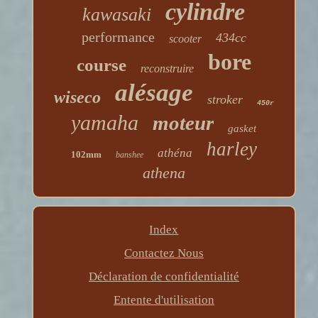
cylindre
kawasaki
performance
434cc
scooter
bore
course
reconstruire
alésage
wiseco
stroker
450r
yamaha
moteur
gasket
harley
athéna
102mm
banshee
athena
Index
Contactez Nous
Déclaration de confidentialité
Entente d'utilisation