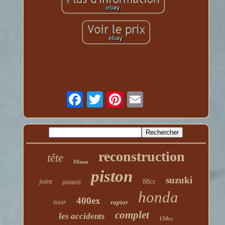
reconstruction
tête
98mm
piston
suzuki
joint
88cc
polaris
honda
400ex
noir
raptor
complet
les accidents
150cc