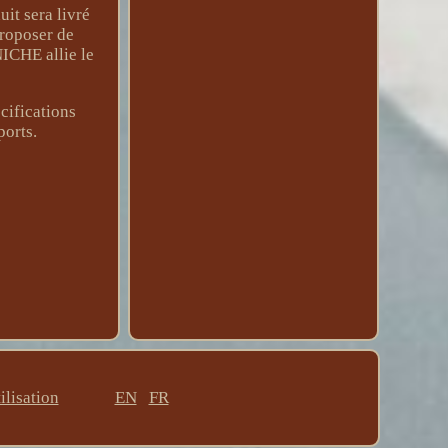
it sera livré
proposer de
NICHE allie le
cifications
ports.
ilisation
EN
FR