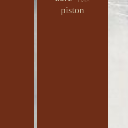
102mm
piston