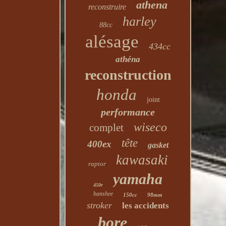
athena
reconstruire
harley
88cc
alésage
434cc
athéna
reconstruction
honda
joint
performance
wiseco
complet
tête
400ex
gasket
kawasaki
raptor
yamaha
450r
banshee
150cc
98mm
stroker
les accidents
bore