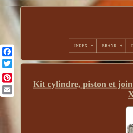
INDEX
BRAND
Kit cylindre, piston et j
X