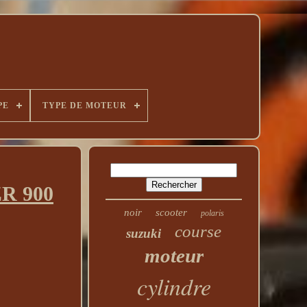
PE
TYPE DE MOTEUR
ZR 900
noir
scooter
polaris
course
suzuki
moteur
cylindre