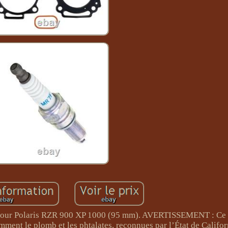
re pour Polaris RZR 900 XP 1000 (95 mm). AVERTISSEMENT : Ce 
mment le plomb et les phtalates, reconnues par l’État de Calif