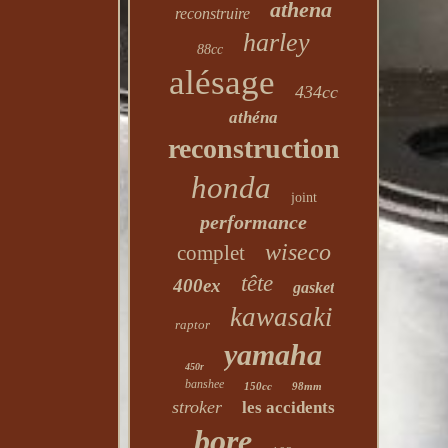
athena
reconstruire
harley
88cc
alésage
434cc
athéna
reconstruction
honda
joint
performance
wiseco
complet
tête
400ex
gasket
kawasaki
raptor
yamaha
450r
banshee
150cc
98mm
stroker
les accidents
bore