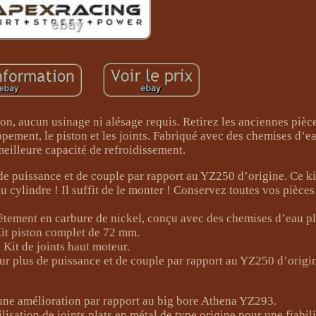
ion, aucun usinage ni alésage requis. Retirez les anciennes pièce
ement, le piston et les joints. Fabriqué avec des chemises d’ea
eilleure capacité de refroidissement.
de puissance et de couple par rapport au YZ250 d’origine. Ce ki
u cylindre ! Il suffit de le monter ! Conservez toutes vos pièces
tement en carbure de nickel, conçu avec des chemises d’eau pl
it piston complet de 72 mm.
Kit de joints haut moteur.
ur plus de puissance et de couple par rapport au YZ250 d’origi
 une amélioration par rapport au big bore Athena YZ293.
isation de joints plats en métal de type origine pour une fiabil