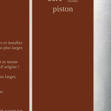
102mm
piston
s et installez
u plus larges
t se monte
 d’origine !
us larges.
ne.
ité accrue par