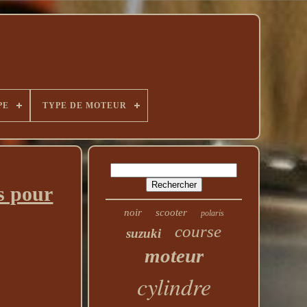
PE
TYPE DE MOTEUR
s pour
noir
scooter
polaris
course
suzuki
moteur
cylindre