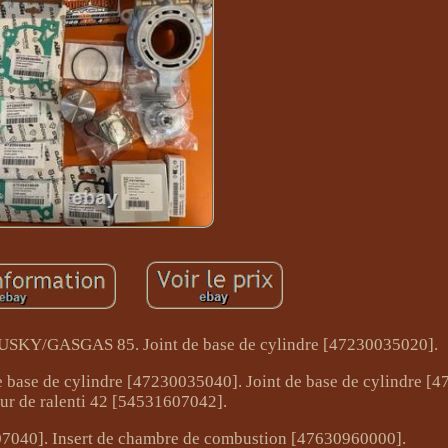
Y/GASGAS 85. Joint de base de cylindre [47230035020].
e base de cylindre [47230035040]. Joint de base de cylindre [
ur de ralenti 42 [54531607042].
607040]. Insert de chambre de combustion [47630960000].