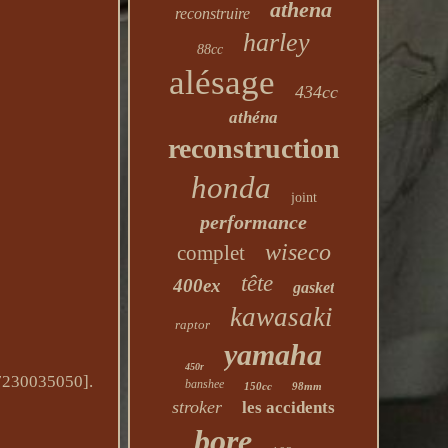
athena
reconstruire
harley
88cc
alésage
434cc
athéna
reconstruction
honda
joint
performance
wiseco
complet
tête
400ex
gasket
kawasaki
raptor
yamaha
450r
47230035050].
banshee
150cc
98mm
stroker
les accidents
bore