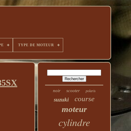
PE
TYPE DE MOTEUR
 85SX
noir
scooter
polaris
course
suzuki
moteur
cylindre