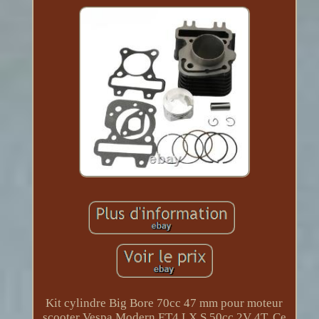
Kit cylindre Big Bore 70cc 47 mm pour moteur
scooter Vespa Modern ET4 LX S 50cc 2V 4T. Ce