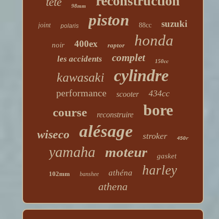
reconstruction
tête
98mm
piston
suzuki
joint
88cc
polaris
honda
400ex
noir
raptor
complet
les accidents
150cc
cylindre
kawasaki
performance
434cc
scooter
bore
course
reconstruire
alésage
wiseco
stroker
450r
yamaha
moteur
gasket
harley
athéna
102mm
banshee
athena