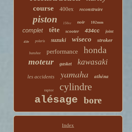
course
400ex
reconstruire
piston
noir
102mm
150cc
tête
complet
434cc
scooter
joint
wiseco
suzuki
stroker
polaris
450r
honda
performance
banshee
moteur
kawasaki
gasket
yamaha
athéna
les accidents
cylindre
raptor
alésage
bore
Index