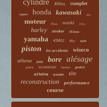
cylindre
complet
400ex
honda
kawasaki
raptor
450r
moteur
suzuki
98mm
150cc
harley
stroker
102mm
yamaha
434cc
noir
88cc
piston
wiseco
les accidents
alésage
bore
athena
joint
reconstruire
gasket
polaris
banshee
tête
athéna
scooter
reconstruction
performance
course