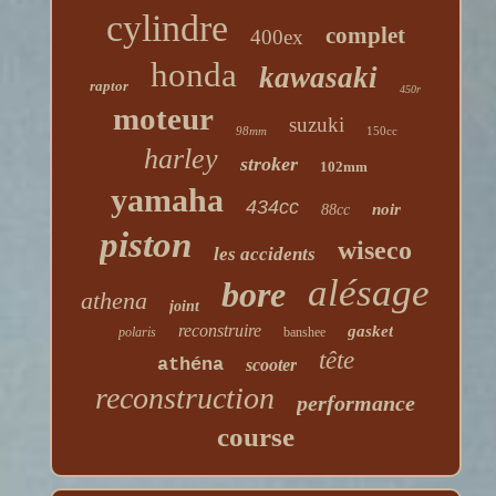
cylindre
complet
400ex
honda
kawasaki
raptor
450r
moteur
suzuki
98mm
150cc
harley
stroker
102mm
yamaha
434cc
noir
88cc
piston
wiseco
les accidents
alésage
bore
athena
joint
reconstruire
gasket
polaris
banshee
tête
athéna
scooter
reconstruction
performance
course