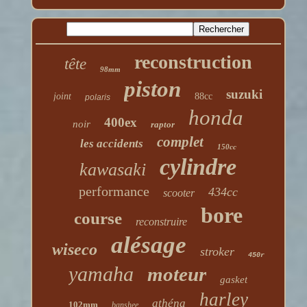
reconstruction
tête
98mm
piston
suzuki
joint
88cc
polaris
honda
400ex
noir
raptor
complet
les accidents
150cc
cylindre
kawasaki
performance
434cc
scooter
bore
course
reconstruire
alésage
wiseco
stroker
450r
yamaha
moteur
gasket
harley
athéna
102mm
banshee