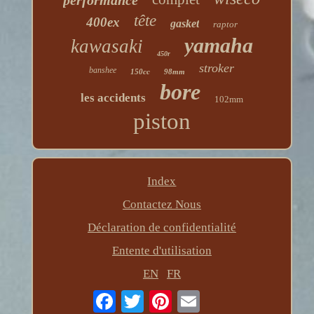
performance
tête
400ex
gasket
raptor
yamaha
kawasaki
450r
stroker
banshee
150cc
98mm
bore
les accidents
102mm
piston
Index
Contactez Nous
Déclaration de confidentialité
Entente d'utilisation
EN
FR