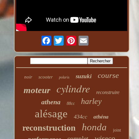
course
suzuki
noir
scooter
polaris
cylindre
moteur
reconstruire
harley
athena
88cc
alésage
434cc
athéna
honda
reconstruction
joint
wiseco
complet