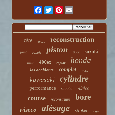
reconstruction
tête
98mm
piston
suzuki
joint
88cc
polaris
honda
400ex
noir
raptor
complet
les accidents
150cc
cylindre
kawasaki
performance
434cc
scooter
bore
course
reconstruire
alésage
wiseco
stroker
450r