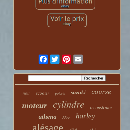
course
suzuki
noir
scooter
polaris
cylindre
moteur
reconstruire
harley
athena
88cc
alésage