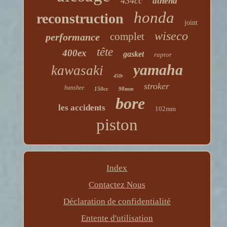
434cc
athéna
honda
reconstruction
joint
wiseco
complet
performance
tête
400ex
gasket
raptor
yamaha
kawasaki
450r
stroker
banshee
150cc
98mm
bore
les accidents
102mm
piston
Index
Contactez Nous
Déclaration de confidentialité
Entente d'utilisation