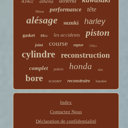
athena
434cc
athéna
tête
performance
98mm
alésage
harley
suzuki
piston
les accidents
gasket
88cc
course
joint
raptor
150cc
cylindre
reconstruction
honda
complet
polaris
450r
bore
reconstruire
scooter
banshee
Index
Contactez Nous
Déclaration de confidentialité