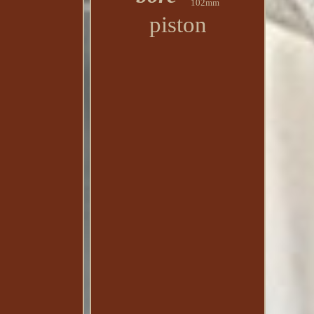
102mm
piston