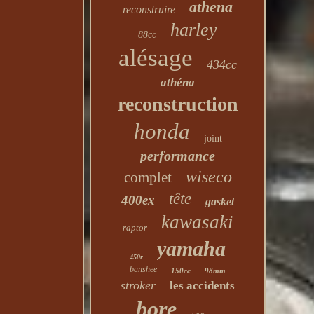
athena
reconstruire
harley
88cc
alésage
434cc
athéna
reconstruction
honda
joint
performance
wiseco
complet
tête
400ex
gasket
kawasaki
raptor
yamaha
450r
banshee
150cc
98mm
stroker
les accidents
bore