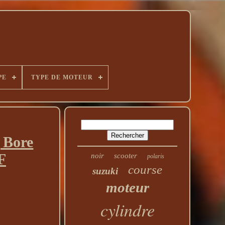
PE
TYPE DE MOTEUR
 Bore
F
noir
scooter
polaris
course
suzuki
moteur
cylindre