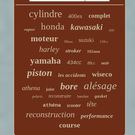
cylindre
complet
400ex
honda
kawasaki
raptor
450r
moteur
suzuki
98mm
150cc
harley
stroker
102mm
yamaha
434cc
noir
88cc
piston
wiseco
les accidents
alésage
bore
athena
joint
reconstruire
gasket
polaris
banshee
tête
athéna
scooter
reconstruction
performance
course