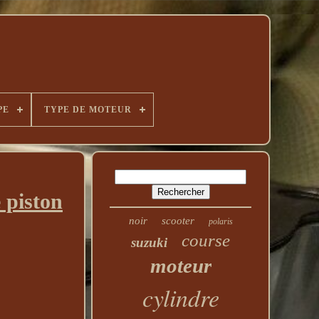
PE
TYPE DE MOTEUR
 piston
noir
scooter
polaris
course
suzuki
moteur
cylindre