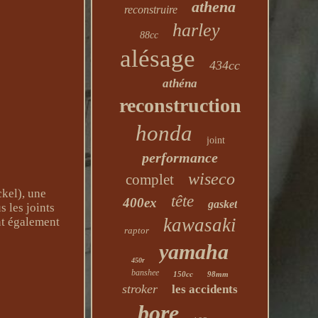
athena
reconstruire
harley
88cc
alésage
434cc
athéna
reconstruction
honda
joint
performance
wiseco
complet
kel), une
tête
400ex
gasket
s les joints
kawasaki
nt également
raptor
yamaha
450r
banshee
150cc
98mm
stroker
les accidents
bore